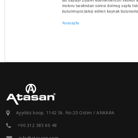
Bu sayfayı ziyaret edememenizin sebebi aş
motoru tarafından süresi dolmuş sayfa list
bulunmuyor,talep edilen kaynak bulunamadı
Anasayfa
Ayyıldız koop. 1142 Sk. No:20 Ostim / ANKARA
+90.312 385 60 48
info@atasann.com